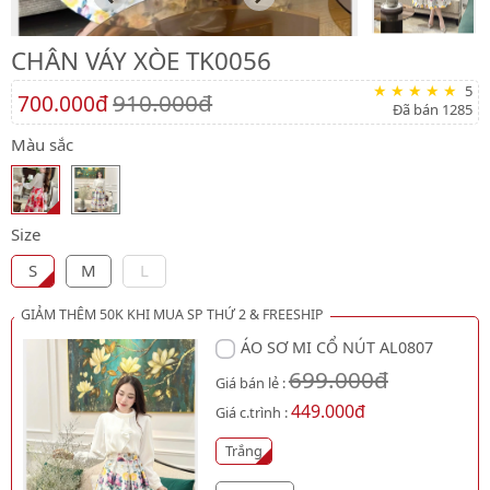
CHÂN VÁY XÒE TK0056
5
910.000đ
700.000đ
Đã bán 1285
Màu sắc
Size
S
M
L
GIẢM THÊM 50K KHI MUA SP THỨ 2 & FREESHIP
ÁO SƠ MI CỔ NÚT AL0807
699.000đ
Giá bán lẻ :
449.000đ
Giá c.trình :
Trắng