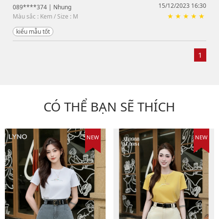
15/12/2023 16:30
089****374
| Nhung
Màu sắc : Kem / Size : M
kiểu mẫu tốt
1
CÓ THỂ BẠN SẼ THÍCH
NEW
NEW