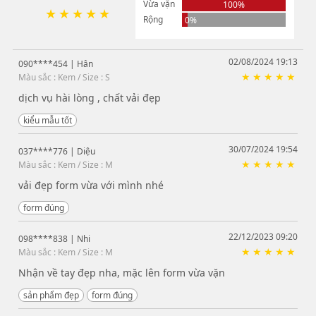
Vừa vặn
100%
Rộng
0%
02/08/2024 19:13
090****454
| Hân
Màu sắc : Kem / Size : S
dịch vụ hài lòng , chất vải đẹp
kiểu mẫu tốt
30/07/2024 19:54
037****776
| Diệu
Màu sắc : Kem / Size : M
vải đẹp form vừa với mình nhé
form đúng
22/12/2023 09:20
098****838
| Nhi
Màu sắc : Kem / Size : M
Nhận về tay đẹp nha, mặc lên form vừa vặn
sản phẩm đẹp
form đúng