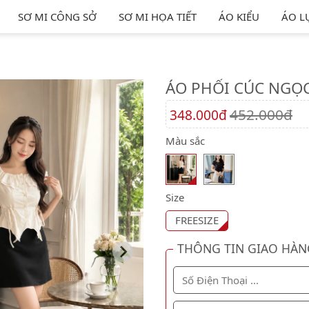
SƠ MI CÔNG SỞ
SƠ MI HỌA TIẾT
ÁO KIỂU
ÁO L
ÁO PHỐI CÚC NGỌC
452.000đ
348.000đ
Màu sắc
Size
FREESIZE
THÔNG TIN GIAO HÀN