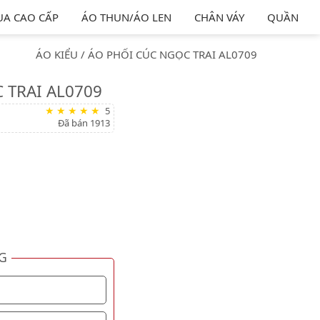
ỤA CAO CẤP
ÁO THUN/ÁO LEN
CHÂN VÁY
QUẦN
ÁO KIỂU
/
ÁO PHỐI CÚC NGỌC TRAI AL0709
 TRAI AL0709
5
Đã bán 1913
G