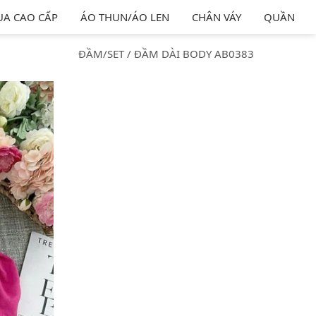
ỤA CAO CẤP
ÁO THUN/ÁO LEN
CHÂN VÁY
QUẦN
ĐẦM/SET
/
ĐẦM DÀI BODY AB0383