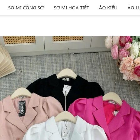
SƠ MI CÔNG SỞ
SƠ MI HỌA TIẾT
ÁO KIỂU
ÁO L