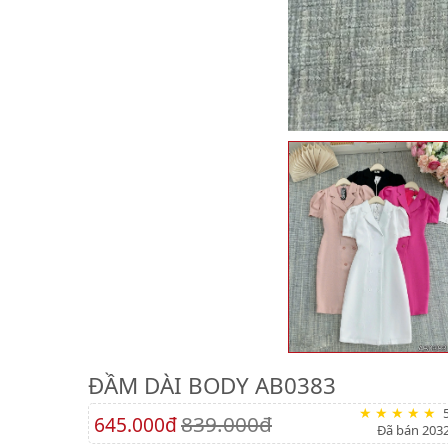
ĐẦM DÀI BODY AB0383
839.000đ
645.000đ
Đã bán 203