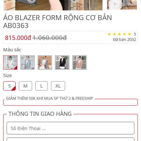
ÁO BLAZER FORM RỘNG CƠ BẢN
AB0363
5
1.060.000đ
815.000đ
Đã bán 2032
Màu sắc
Size
S
M
L
XL
GIẢM THÊM 50K KHI MUA SP THỨ 2 & FREESHIP
THÔNG TIN GIAO HÀNG