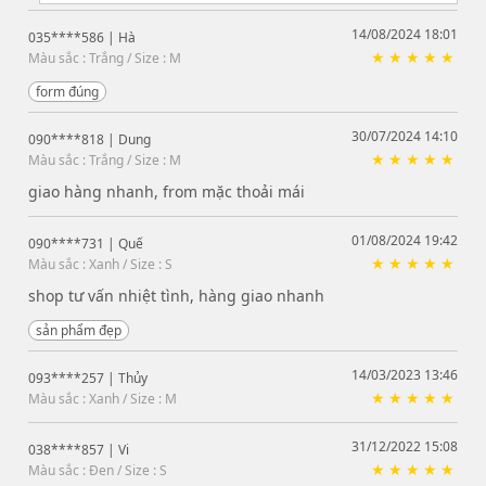
14/08/2024 18:01
035****586
| Hà
Màu sắc : Trắng / Size : M
form đúng
30/07/2024 14:10
090****818
| Dung
Màu sắc : Trắng / Size : M
giao hàng nhanh, from mặc thoải mái
01/08/2024 19:42
090****731
| Quế
Màu sắc : Xanh / Size : S
shop tư vấn nhiệt tình, hàng giao nhanh
sản phẩm đẹp
14/03/2023 13:46
093****257
| Thủy
Màu sắc : Xanh / Size : M
31/12/2022 15:08
038****857
| Vi
Màu sắc : Đen / Size : S