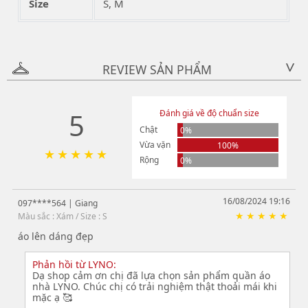
Size
S, M
REVIEW SẢN PHẨM
>
5
Đánh giá về độ chuẩn size
Chật
0%
Vừa vặn
100%
Rộng
0%
16/08/2024 19:16
097****564
| Giang
Màu sắc : Xám / Size : S
áo lên dáng đẹp
Phản hồi từ LYNO:
Dạ shop cảm ơn chị đã lựa chọn sản phẩm quần áo
nhà LYNO. Chúc chị có trải nghiệm thật thoải mái khi
mặc ạ 🥰