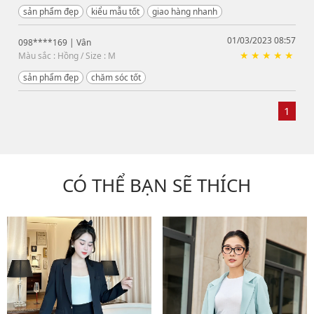
sản phẩm đẹp
kiểu mẫu tốt
giao hàng nhanh
01/03/2023 08:57
098****169
| Vân
Màu sắc : Hồng / Size : M
sản phẩm đẹp
chăm sóc tốt
1
CÓ THỂ BẠN SẼ THÍCH